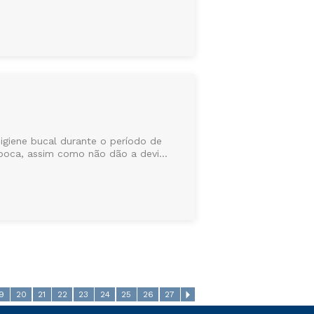
igiene bucal durante o período de
boca, assim como não dão a devi...
19
20
21
22
23
24
25
26
27