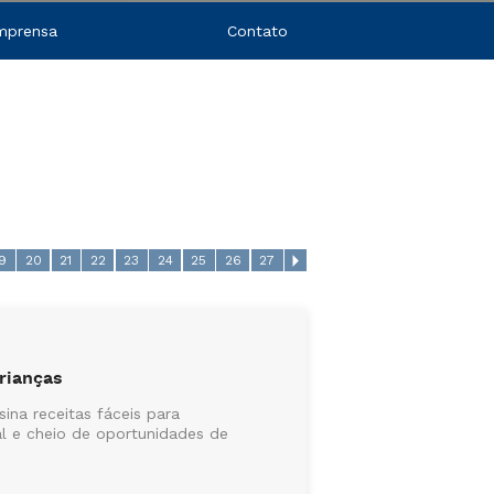
mprensa
Contato
19
20
21
22
23
24
25
26
27
 crianças
ina receitas fáceis para
l e cheio de oportunidades de