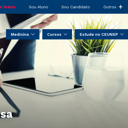
s Grátis
Sou Aluno
Sou Candidato
Outros
Medicina
Cursos
Estude no CEUNSP
nsa