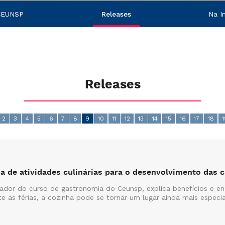
CEUNSP
Releases
Na I
Releases
2
3
4
5
6
7
8
9
10
11
12
13
14
15
16
17
18
ia de atividades culinárias para o desenvolvimento das
nador do curso de gastronomia do Ceunsp, explica benefícios e ens
as férias, a cozinha pode se tornar um lugar ainda mais especia