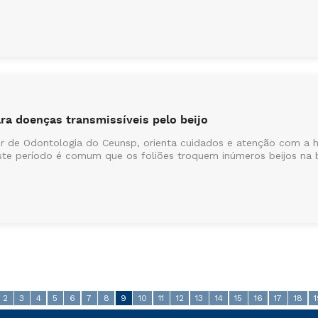
ara doenças transmissíveis pelo beijo
or de Odontologia do Ceunsp, orienta cuidados e atenção com a h
ste período é comum que os foliões troquem inúmeros beijos na 
2
3
4
5
6
7
8
9
10
11
12
13
14
15
16
17
18