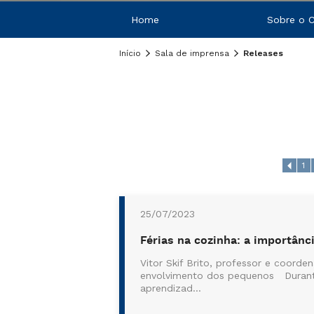
Home
Sobre o 
Início
Sala de imprensa
Releases
1
25/07/2023
Férias na cozinha: a importânc
Vitor Skif Brito, professor e coorde
envolvimento dos pequenos Durante 
aprendizad...