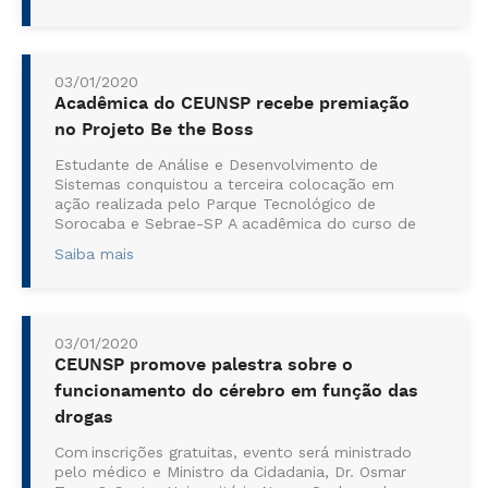
integra o gru...
03/01/2020
Acadêmica do CEUNSP recebe premiação
no Projeto Be the Boss
Estudante de Análise e Desenvolvimento de
Sistemas conquistou a terceira colocação em
ação realizada pelo Parque Tecnológico de
Sorocaba e Sebrae-SP A acadêmica do curso de
Análise e de Desenvolvimento de Sistemas do
Saiba mais
Centro Universitário Nossa Senhora do
Patrocínio...
03/01/2020
CEUNSP promove palestra sobre o
funcionamento do cérebro em função das
drogas
Com inscrições gratuitas, evento será ministrado
pelo médico e Ministro da Cidadania, Dr. Osmar