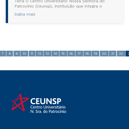
Terra O Centro Universitário Nossa Senhora do
Patrocínio (Ceunsp), Instituição que integra o
grupo Cruzeiro do Sul Educacional, promoverá no
Saiba mais
dia 28 de novembro, às 19h30...
7
8
9
10
11
12
13
14
15
16
17
18
19
20
21
22