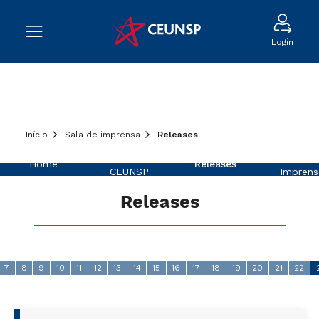
Login
Início
Sala de imprensa
Releases
Sobre o
Na
Home
Releases
CEUNSP
Imprens
Releases
7
8
9
10
11
12
13
14
15
16
17
18
19
20
21
22