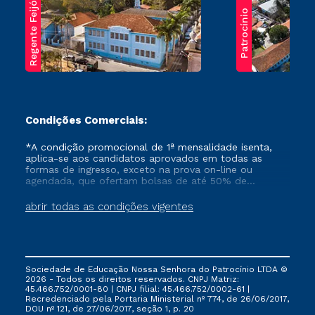
Regente Feijó
Patrocínio
Condições Comerciais:
*A condição promocional de 1ª mensalidade isenta,
aplica-se aos candidatos aprovados em todas as
formas de ingresso, exceto na prova on-line ou
agendada, que ofertam bolsas de até 50% de
desconto, ambos ingressantes no semestre vigente,
que ainda não tenham efetivado e/ou não tenham
abrir todas as condições vigentes
cancelado ou trancado sua matrícula em uma das
Instituições da Cruzeiro do Sul Educacional, no
período de um ano. Tais condições não se aplicam
aos cursos de Medicina, e também para matriculados
via FIES, Prouni e outros programas governamentais, e
Sociedade de Educação Nossa Senhora do Patrocínio LTDA ©
não se acumula com nenhuma outra campanha
2026 - Todos os direitos reservados. CNPJ Matriz:
ofertada pela Instituição.
45.466.752/0001-80 | CNPJ filial: 45.466.752/0002-61 |
Recredenciado pela Portaria Ministerial nº 774, de 26/06/2017,
DOU nº 121, de 27/06/2017, seção 1, p. 20