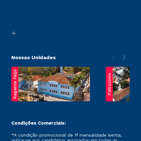
Sou Ex-Aluno
Ingresso via Enem
Canais de Atendimento
Retorne ao Curso
Acessibilidade
Segunda Graduação
Biblioteca
Transferência
Nossas Unidades
Regente Feijó
Patrocínio
Condições Comerciais:
*A condição promocional de 1ª mensalidade isenta,
aplica-se aos candidatos aprovados em todas as