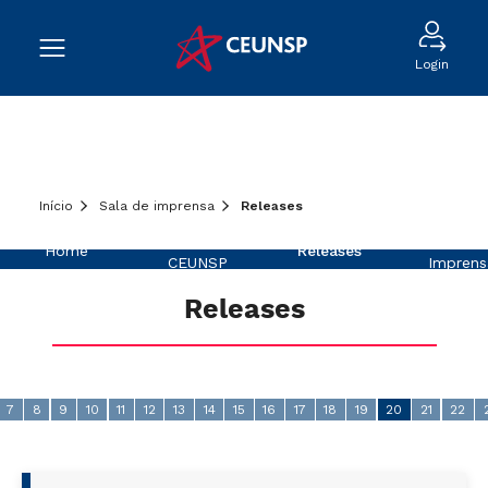
Login
Início
Sala de imprensa
Releases
Sobre o
Na
Home
Releases
CEUNSP
Imprens
Releases
7
8
9
10
11
12
13
14
15
16
17
18
19
20
21
22