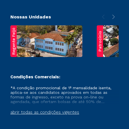
Nossas Unidades
Regente Feijó
Patrocínio
Condições Comerciais:
*A condição promocional de 1ª mensalidade isenta,
aplica-se aos candidatos aprovados em todas as
formas de ingresso, exceto na prova on-line ou
agendada, que ofertam bolsas de até 50% de
desconto, ambos ingressantes no semestre vigente,
que ainda não tenham efetivado e/ou não tenham
abrir todas as condições vigentes
cancelado ou trancado sua matrícula em uma das
Instituições da Cruzeiro do Sul Educacional, no
período de um ano. Tais condições não se aplicam