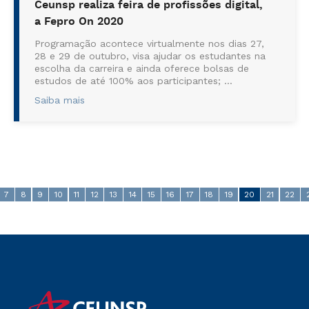
Ceunsp realiza feira de profissões digital,
a Fepro On 2020
Programação acontece virtualmente nos dias 27,
28 e 29 de outubro, visa ajudar os estudantes na
escolha da carreira e ainda oferece bolsas de
estudos de até 100% aos participantes; ...
Saiba mais
7
8
9
10
11
12
13
14
15
16
17
18
19
20
21
22