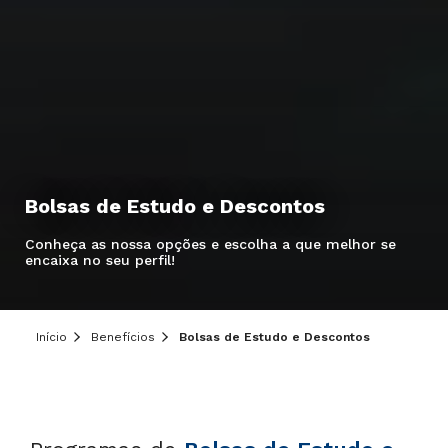
Bolsas de Estudo e Descontos
Hei, você ainda tem dúvidas?
Conheça as nossa opções e escolha a que melhor se
Precisa de mais informações sobre o curso,
encaixa no seu perfil!
processo seletivo ou formas de pagamento?
Deixe aqui o seu contato que um de nossos
consultores irá te ajudar!
Início
Benefícios
Bolsas de Estudo e Descontos
Informe seus dados: