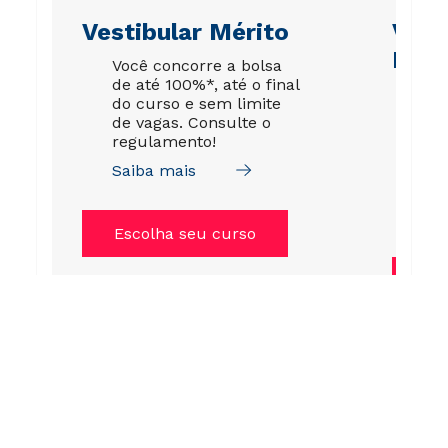
Vestibular Mérito
Vest
Esco
Você concorre a bolsa
de até 100%*, até o final
É p
do curso e sem limite
pro
de vagas. Consulte o
ou 
regulamento!
esc
fic
Saiba mais
me
Sai
Escolha seu curso
Es