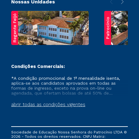
Nossas Unidades
Regente Feijó
Patrocínio
Condições Comerciais:
*A condição promocional de 1ª mensalidade isenta,
aplica-se aos candidatos aprovados em todas as
formas de ingresso, exceto na prova on-line ou
agendada, que ofertam bolsas de até 50% de
desconto, ambos ingressantes no semestre vigente,
que ainda não tenham efetivado e/ou não tenham
abrir todas as condições vigentes
cancelado ou trancado sua matrícula em uma das
Instituições da Cruzeiro do Sul Educacional, no
período de um ano. Tais condições não se aplicam
aos cursos de Medicina, e também para matriculados
via FIES, Prouni e outros programas governamentais, e
Sociedade de Educação Nossa Senhora do Patrocínio LTDA ©
não se acumula com nenhuma outra campanha
2026 - Todos os direitos reservados. CNPJ Matriz:
ofertada pela Instituição.