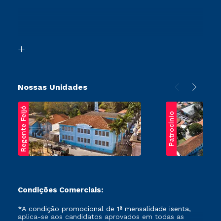
Sou Ex-Aluno
Ingresso via Enem
Canais de Atendimento
Retorne ao Curso
Acessibilidade
Segunda Graduação
Biblioteca
Transferência
Nossas Unidades
Regente Feijó
Patrocínio
Condições Comerciais:
*A condição promocional de 1ª mensalidade isenta,
aplica-se aos candidatos aprovados em todas as