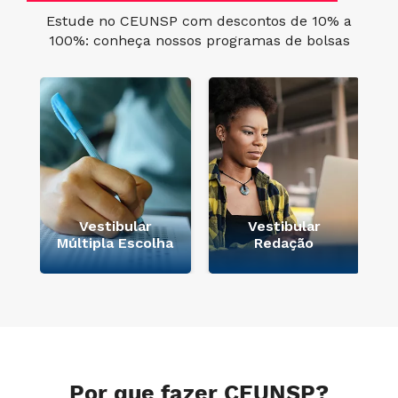
Estude no CEUNSP com descontos de 10% a
100%: conheça nossos programas de bolsas
e
Vestibular
Vestibular
Múltipla Escolha
Redação
Por que fazer CEUNSP?