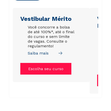
Vestibular Mérito
Vest
Esco
Você concorre a bolsa
de até 100%*, até o final
É p
do curso e sem limite
pro
de vagas. Consulte o
ou 
regulamento!
esc
fic
Saiba mais
me
Sai
Escolha seu curso
Es