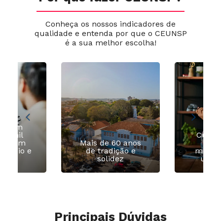
Conheça os nossos indicadores de
qualidade e entenda por que o CEUNSP
é a sua melhor escolha!
ia com
Tr
 2 mil
Custo
as com
Mais de 60 anos
para
estágio e
de tradição e
melhor
egos
solidez
unive
Principais Dúvidas