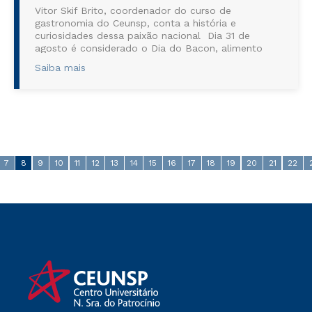
Vitor Skif Brito, coordenador do curso de
gastronomia do Ceunsp, conta a história e
curiosidades dessa paixão nacional Dia 31 de
agosto é considerado o Dia do Bacon, alimento
que conquistou o paladar de muitas pessoas ao
Saiba mais
redor do mundo. Originado do processo de cu...
7
8
9
10
11
12
13
14
15
16
17
18
19
20
21
22