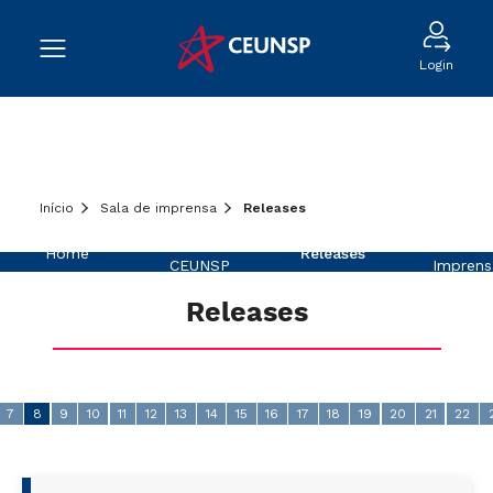
Login
Início
Sala de imprensa
Releases
Sobre o
Na
Home
Releases
CEUNSP
Imprens
Releases
7
8
9
10
11
12
13
14
15
16
17
18
19
20
21
22