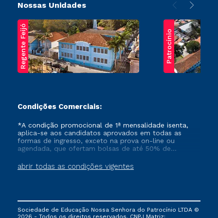
Nossas Unidades
Regente Feijó
Patrocínio
Condições Comerciais:
*A condição promocional de 1ª mensalidade isenta,
aplica-se aos candidatos aprovados em todas as
formas de ingresso, exceto na prova on-line ou
agendada, que ofertam bolsas de até 50% de
desconto, ambos ingressantes no semestre vigente,
que ainda não tenham efetivado e/ou não tenham
abrir todas as condições vigentes
cancelado ou trancado sua matrícula em uma das
Instituições da Cruzeiro do Sul Educacional, no
período de um ano. Tais condições não se aplicam
aos cursos de Medicina, e também para matriculados
via FIES, Prouni e outros programas governamentais, e
Sociedade de Educação Nossa Senhora do Patrocínio LTDA ©
não se acumula com nenhuma outra campanha
2026 - Todos os direitos reservados. CNPJ Matriz: