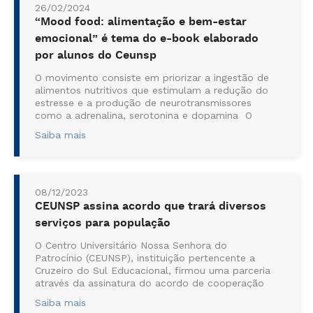
26/02/2024
“Mood food: alimentação e bem-estar
emocional” é tema do e-book elaborado
por alunos do Ceunsp
O movimento consiste em priorizar a ingestão de
alimentos nutritivos que estimulam a redução do
estresse e a produção de neurotransmissores
como a adrenalina, serotonina e dopamina O
Mood Food, ou “comida do humor”, tem se
Saiba mais
tornado cada vez mais conhecido entr...
08/12/2023
CEUNSP assina acordo que trará diversos
serviços para população
O Centro Universitário Nossa Senhora do
Patrocínio (CEUNSP), instituição pertencente a
Cruzeiro do Sul Educacional, firmou uma parceria
através da assinatura do acordo de cooperação
técnica, criando o Núcleo de Apoio Contábil e
Saiba mais
Fiscal - NAF, na instituição. Com isso, serão