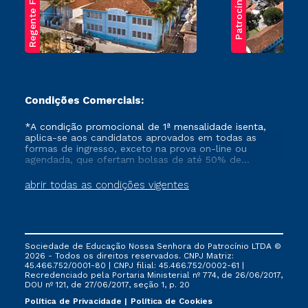
Regente Feijó
Patrocínio
Condições Comerciais:
*A condição promocional de 1ª mensalidade isenta,
aplica-se aos candidatos aprovados em todas as
formas de ingresso, exceto na prova on-line ou
agendada, que ofertam bolsas de até 50% de
desconto, ambos ingressantes no semestre vigente,
que ainda não tenham efetivado e/ou não tenham
abrir todas as condições vigentes
cancelado ou trancado sua matrícula em uma das
Instituições da Cruzeiro do Sul Educacional, no
período de um ano. Tais condições não se aplicam
aos cursos de Medicina, e também para matriculados
via FIES, Prouni e outros programas governamentais, e
Sociedade de Educação Nossa Senhora do Patrocínio LTDA ©
não se acumula com nenhuma outra campanha
2026 - Todos os direitos reservados. CNPJ Matriz:
ofertada pela Instituição.
45.466.752/0001-80 | CNPJ filial: 45.466.752/0002-61 |
Recredenciado pela Portaria Ministerial nº 774, de 26/06/2017,
DOU nº 121, de 27/06/2017, seção 1, p. 20
Política de Privacidade
Política de Cookies