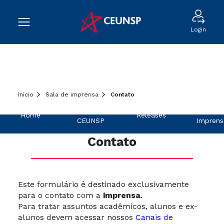
Login
Início
Sala de imprensa
Contato
Sobre o
Na
Home
Releases
CEUNSP
Imprens
Contato
Este formulário é destinado exclusivamente
para o contato com a
imprensa
.
Para tratar assuntos acadêmicos, alunos e ex-
alunos devem acessar nossos
Canais de