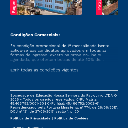
Condições Comerciais:
*A condição promocional de 1ª mensalidade isenta,
aplica-se aos candidatos aprovados em todas as
formas de ingresso, exceto na prova on-line ou
agendada, que ofertam bolsas de até 50% de
desconto, ambos ingressantes no semestre vigente,
que ainda não tenham efetivado e/ou não tenham
abrir todas as condições vigentes
cancelado ou trancado sua matrícula em uma das
Instituições da Cruzeiro do Sul Educacional, no
período de um ano. Tais condições não se aplicam
aos cursos de Medicina, e também para matriculados
via FIES, Prouni e outros programas governamentais, e
Sociedade de Educação Nossa Senhora do Patrocínio LTDA ©
não se acumula com nenhuma outra campanha
2026 - Todos os direitos reservados. CNPJ Matriz:
ofertada pela Instituição.
45.466.752/0001-80 | CNPJ filial: 45.466.752/0002-61 |
Recredenciado pela Portaria Ministerial nº 774, de 26/06/2017,
DOU nº 121, de 27/06/2017, seção 1, p. 20
Política de Privacidade
Política de Cookies