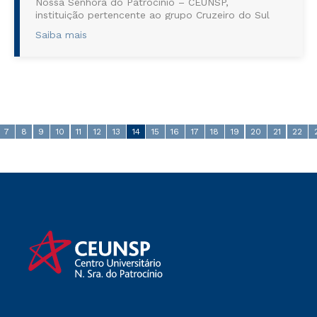
Nossa Senhora do Patrocínio – CEUNSP,
instituição pertencente ao grupo Cruzeiro do Sul
Educacional, promoverá entre os dias 7 ...
Saiba mais
7
8
9
10
11
12
13
14
15
16
17
18
19
20
21
22