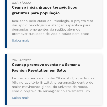
03/05/2022
Ceunsp inicia grupos terapêuticos
gratuitos para população
Realizado pelo curso de Psicologia, o projeto visa
dar apoio psicológico e atenção específica para
demandas emergentes da região, além de
promover qualidade de vida e saúde para essas
pessoas O Centro Universitário Noss...
Saiba mais
26/04/2022
Ceunsp promove evento na Semana
Fashion Revolution em Salto
Instituição realizará no dia 29 de abril, a partir das
19h, no auditório Brasital, programação dentro do
maior movimento global do universo da moda,
com o objetivo de reimaginar coletivamente um
sistema de moda justo e igualitário para as
Saiba mais
pessoas e o planeta; ...