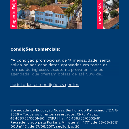
Regente Feijó
Patrocínio
Condições Comerciais:
*A condição promocional de 1ª mensalidade isenta,
aplica-se aos candidatos aprovados em todas as
formas de ingresso, exceto na prova on-line ou
agendada, que ofertam bolsas de até 50% de
desconto, ambos ingressantes no semestre vigente,
que ainda não tenham efetivado e/ou não tenham
abrir todas as condições vigentes
cancelado ou trancado sua matrícula em uma das
Instituições da Cruzeiro do Sul Educacional, no
período de um ano. Tais condições não se aplicam
aos cursos de Medicina, e também para matriculados
via FIES, Prouni e outros programas governamentais, e
Sociedade de Educação Nossa Senhora do Patrocínio LTDA ©
não se acumula com nenhuma outra campanha
2026 - Todos os direitos reservados. CNPJ Matriz:
ofertada pela Instituição.
45.466.752/0001-80 | CNPJ filial: 45.466.752/0002-61 |
Recredenciado pela Portaria Ministerial nº 774, de 26/06/2017,
DOU nº 121, de 27/06/2017, seção 1, p. 20