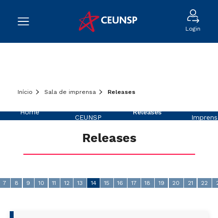
Login
Início
Sala de imprensa
Releases
Sobre o
Na
Home
Releases
CEUNSP
Imprens
Releases
7
8
9
10
11
12
13
14
15
16
17
18
19
20
21
22