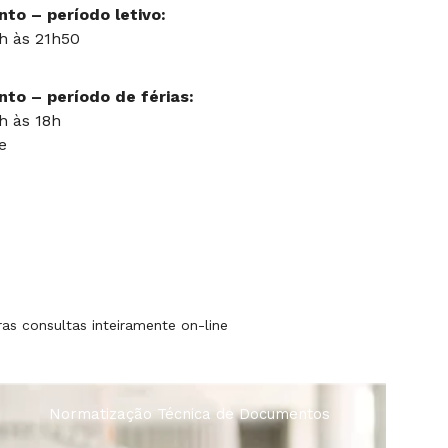
to – período letivo:
8h às 21h50
to – período de férias:
h às 18h
e
s consultas inteiramente on-line
 Técnica de Documentos
Empr