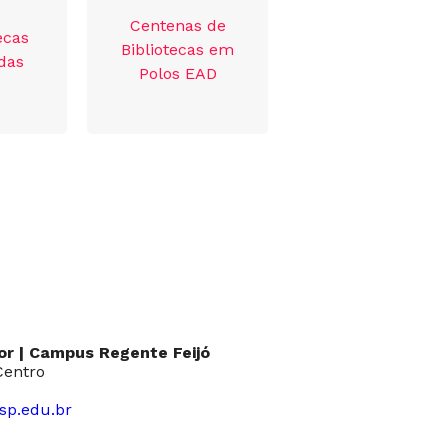
Centenas de
ecas
Bibliotecas em
das
Polos EAD
ior | Campus Regente Feijó
Centro
sp.edu.br