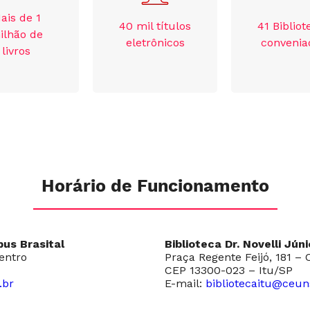
ais de 1
40 mil títulos
41 Bibliot
ilhão de
eletrônicos
convenia
livros
Horário de Funcionamento
us Brasital
Biblioteca Dr. Novelli Jún
Centro
Praça Regente Feijó, 181 – 
CEP 13300-023 – Itu/SP
.br
E-mail:
bibliotecaitu@ceun