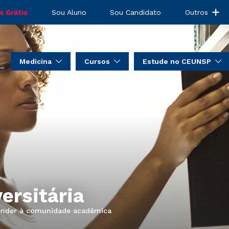
s Grátis
Sou Aluno
Sou Candidato
Outros
Medicina
Cursos
Estude no CEUNSP
ersitária
tender à comunidade acadêmica