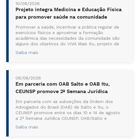
10/08/2026
Projeto integra Medicina e Educação Física
para promover saúde na comunidade
Promover a saúde, incentivar a prática regular de
exercícios físicos e aproximar a formação
acadêmica das necessidades da comunidade são
alguns dos objetivos do VIVA Mais Itu, projeto de
extensão desenvolvido pelo c...
Saiba mais
06/08/2026
Em parceria com OAB Salto e OAB Itu,
CEUNSP promove 2ª Semana Jurídica
Em parceria com as subseções da Ordem dos
Advogados do Brasil (OAB) de Salto e Itu, o
CEUNSP promove entre os dias 10 e 14 de agosto
a 2ª Semana Jurídica CEUNSP, OAB/Salto e
OAB/Itu. Com o tema "Construindo a advocacia:
Saiba mais
ética, gestão e inovação", o evento será real...