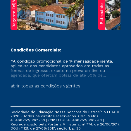
Regente Feijó
Patrocínio
Condições Comerciais:
*A condição promocional de 1ª mensalidade isenta,
aplica-se aos candidatos aprovados em todas as
formas de ingresso, exceto na prova on-line ou
agendada, que ofertam bolsas de até 50% de
desconto, ambos ingressantes no semestre vigente,
que ainda não tenham efetivado e/ou não tenham
abrir todas as condições vigentes
cancelado ou trancado sua matrícula em uma das
Instituições da Cruzeiro do Sul Educacional, no
período de um ano. Tais condições não se aplicam
aos cursos de Medicina, e também para matriculados
via FIES, Prouni e outros programas governamentais, e
Sociedade de Educação Nossa Senhora do Patrocínio LTDA ©
não se acumula com nenhuma outra campanha
2026 - Todos os direitos reservados. CNPJ Matriz:
ofertada pela Instituição.
45.466.752/0001-80 | CNPJ filial: 45.466.752/0002-61 |
Recredenciado pela Portaria Ministerial nº 774, de 26/06/2017,
DOU nº 121, de 27/06/2017, seção 1, p. 20