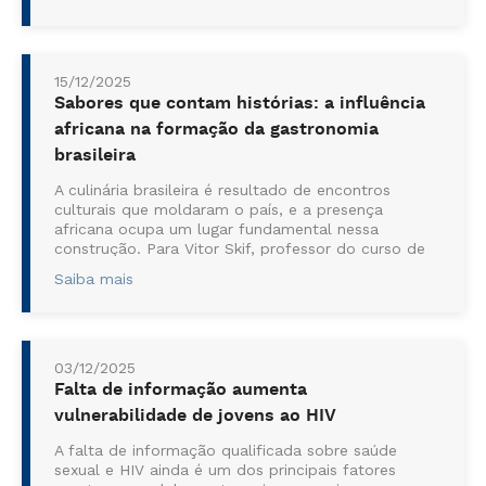
negligenciados pela população, segundo o
professor Marcus Milani, professor de infectologia
no Centro Unive...
15/12/2025
Sabores que contam histórias: a influência
africana na formação da gastronomia
brasileira
A culinária brasileira é resultado de encontros
culturais que moldaram o país, e a presença
africana ocupa um lugar fundamental nessa
construção. Para Vitor Skif, professor do curso de
Gastronomia do Centro Universitário Nossa
Saiba mais
Senhora do Patrocínio (Ceunsp), entender essa
contribuição é essencial para compreender a ...
03/12/2025
Falta de informação aumenta
vulnerabilidade de jovens ao HIV
A falta de informação qualificada sobre saúde
sexual e HIV ainda é um dos principais fatores