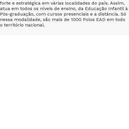
forte e estratégica em várias localidades do país. Assim,
atua em todos os níveis de ensino, da Educação Infantil à
Pós-graduação, com cursos presenciais e a distância. Só
nessa modalidade, são mais de 1000 Polos EAD em todo
o território nacional.
A cada nova aquisição, uma premissa básica é
rigorosamente cumprida: preservar a identidade das
instituições sem abrir mão dos princípios éticos e ideais
de educação que norteiam as ações da Cruzeiro do Sul
Educacional. É um profundo conhecimento de mercado
que torna o grupo um dos mais representativos e
eficientes no setor e gerador dos melhores indicadores
acadêmicos.
Acesse o site