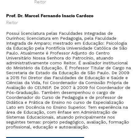
Reitor
a
La
ár
Si
Prof. Dr. Marcel Fernando Inacio Cardozo
ão
se
Reitor
pr
Possui licenciatura pelas Faculdades Integradas de
Ourinhos; licenciatura em Pedagogia, pela Faculdade
Integrada de Amparo; mestrado em Educação: Psicologia
da Educação pela Pontifícia Universidade Católica de São
Paulo. Atualmente é Professor Adjunto do Centro
Universitário Nossa Senhora do Patrocínio, atuando
administrativamente como Reitor. É avaliador institucional
do Ministério da Educação. É Professor Titular de Cargo na
Secretaria de Estado da Educação de São Paulo. De 2009
a 2015 foi Diretor das Faculdades de Educação e Saúde e
Ciências da Vida, foi Coordenador da Comissão Própria de
Avaliação do CEUNSP. De 2007 à 2009 foi Coordenador de
Pós-Graduação. Também desempenhou o cargo de
Coordenador do Curso de Pedagogia e de professor de
Didática e Prática de Ensino no curso de Especialização
Lato em Docência no Ensino Superior. Tem experiência na
área de Educação, com ênfase em Administração de
Sistemas Educacionais, atuando principalmente nos
seguintes temas: projeto pedagógico, avaliação, formação
profissional, educação e autoavaliação.