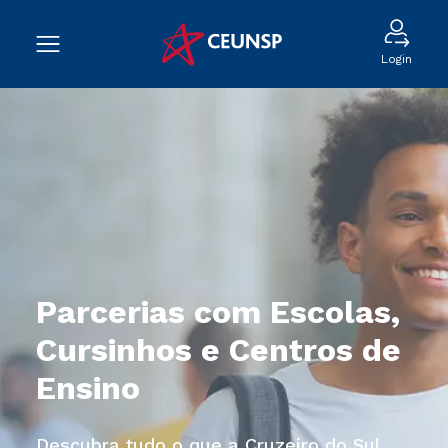
Login
Parcerias com Escolas,
Cursinhos e Centros de
Ensino
Descubra tudo o que a Cruzeiro do Sul