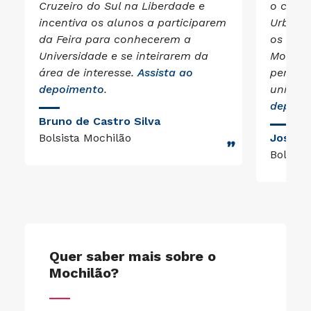
Cruzeiro do Sul na Liberdade e
o curso
incentiva os alunos a participarem
Urbani
da Feira para conhecerem a
os estu
Universidade e se inteirarem da
Mochil
área de interesse.
Assista ao
perspec
depoimento
.
univers
depoim
Bruno de Castro Silva
Bolsista Mochilão
José N
Bolsist
Quer saber mais sobre o
Mochilão?