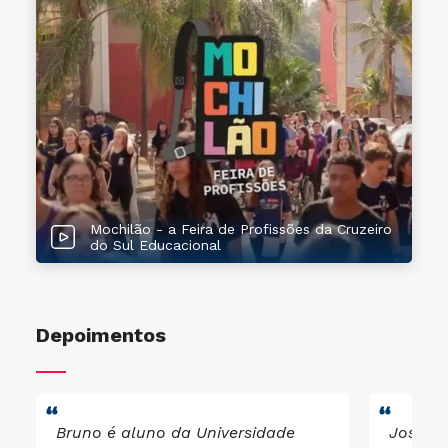
Mochilão - a Feira de Profissões da Cruzeiro
do Sul Educacional
Depoimentos
Bruno é aluno da Universidade
José N