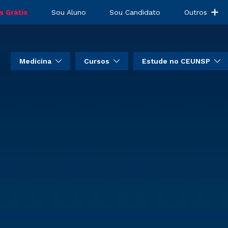
s Grátis
Sou Aluno
Sou Candidato
Outros
Medicina
Cursos
Estude no CEUNSP