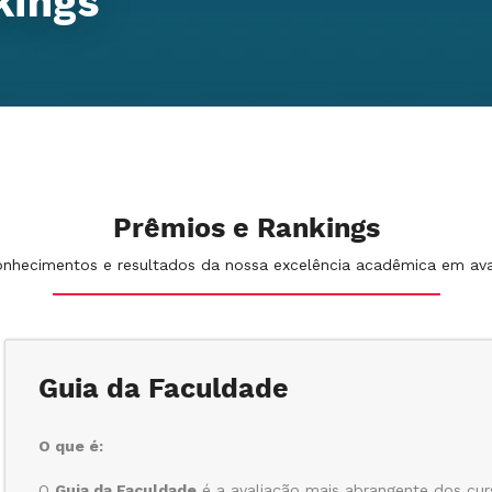
kings
Prêmios e Rankings
nhecimentos e resultados da nossa excelência acadêmica em ava
Guia da Faculdade
O que é:
O
Guia da Faculdade
é a avaliação mais abrangente dos curs