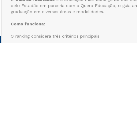
pelo Estadão em parceria com a Quero Educação, o guia ana
graduação em diversas áreas e modalidades.
Como funciona:
O ranking considera três critérios principais:
Projeto pedagógico
Qualificação do corpo docente
Infraestrutura dos cursos
As avaliações são realizadas por professores e coordenador
instituições da mesma região em que atuam. Isso garante um
à realidade local.
Reconhecimento recebido:
37 cursos do Ceunsp foram reconhecidos com um total de 12
estrelas!
Saiba mais