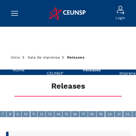
Login
Início
Sala de imprensa
Releases
Sobre o
Na
Home
Releases
CEUNSP
Imprens
Releases
7
8
9
10
11
12
13
14
15
16
17
18
19
20
21
22