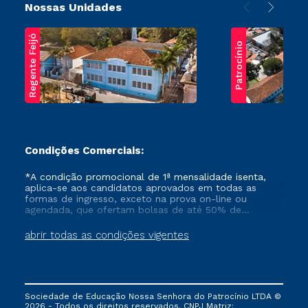
Nossas Unidades
Regente Feijó
Patrocínio
Condições Comerciais:
*A condição promocional de 1ª mensalidade isenta,
aplica-se aos candidatos aprovados em todas as
formas de ingresso, exceto na prova on-line ou
agendada, que ofertam bolsas de até 50% de
desconto, ambos ingressantes no semestre vigente,
que ainda não tenham efetivado e/ou não tenham
abrir todas as condições vigentes
cancelado ou trancado sua matrícula em uma das
Instituições da Cruzeiro do Sul Educacional, no
período de um ano. Tais condições não se aplicam
aos cursos de Medicina, e também para matriculados
via FIES, Prouni e outros programas governamentais, e
Sociedade de Educação Nossa Senhora do Patrocínio LTDA ©
não se acumula com nenhuma outra campanha
2026 - Todos os direitos reservados. CNPJ Matriz: