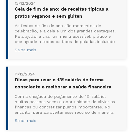
12/12/2024
Ceia de fim de ano: de receitas típicas a
pratos veganos e sem glúten
As festas de fim de ano são momentos de
celebração, e a ceia é um dos grandes destaques.
Para ajudar a criar um menu acessível, prático e
que agrade a todos os tipos de paladar, incluindo
veganos e celíacos – pessoas intolerantes a
Saiba mais
glúten. Pensando nisso, Vitor Skif Brito, ...
11/12/2024
Dicas para usar o 13º salário de forma
consciente e melhorar a saúde financeira
Com a chegada do pagamento do 13º salário,
muitas pessoas veem a oportunidade de aliviar as
finanças ou concretizar planos importantes. No
entanto, para aproveitar esse recurso de maneira
inteligente, o primeiro passo é organizar o
Saiba mais
orçamento. De acordo com Teresinha de Ca...