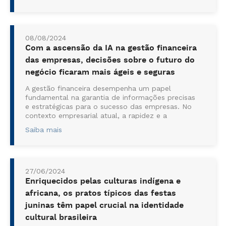
de infraestruturas de segurança adequadas e a
resistência à mudanças podem resultar em
ataques cib...
08/08/2024
Com a ascensão da IA na gestão financeira
das empresas, decisões sobre o futuro do
negócio ficaram mais ágeis e seguras
A gestão financeira desempenha um papel
fundamental na garantia de informações precisas
e estratégicas para o sucesso das empresas. No
contexto empresarial atual, a rapidez e a
qualidade das informações financeiras são
Saiba mais
determinantes para assegurar a rentabilidade e
evitar perdas. ...
27/06/2024
Enriquecidos pelas culturas indígena e
africana, os pratos típicos das festas
juninas têm papel crucial na identidade
cultural brasileira