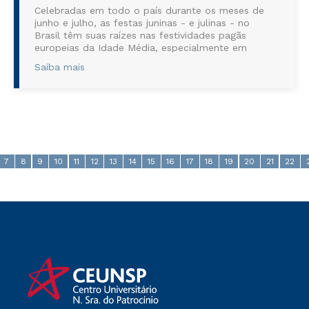
Celebradas em todo o país durante os meses de
junho e julho, as festas juninas - e julinas - no
Brasil têm suas raízes nas festividades pagãs
europeias da Idade Média, especialmente em
Portugal. Originalmente, essas celebrações
Saiba mais
marcavam o solstício de verão no Hemisfério
Norte e incluíam danças, fogueiras e uma rica
variedade...
7
8
9
10
11
12
13
14
15
16
17
18
19
20
21
22