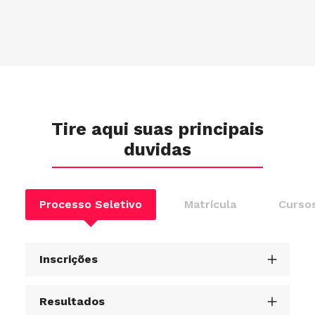
Tire aqui suas principais
duvidas
Processo Seletivo
Matrícula
Cursos
Inscrições
Resultados