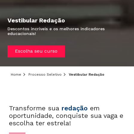
Vestibular Redação
Descontos incríveis e os melhores indicadores
educacionais!
Hei, você ainda tem dúvidas?
Precisa de mais informações sobre o curso,
Escolha seu curso
processo seletivo ou formas de pagamento?
Deixe aqui o seu contato que um de nossos
consultores irá te ajudar!
Home
Processo Seletivo
Vestibular Redação
Transforme sua
redação
em
oportunidade, conquiste sua vaga e
escolha ter estrela!