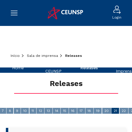
Login
Início
Sala de imprensa
Releases
Sobre o
Na
Home
Releases
CEUNSP
Imprens
Releases
7
8
9
10
11
12
13
14
15
16
17
18
19
20
21
22