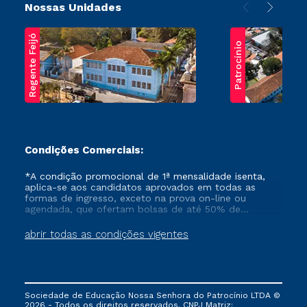
Nossas Unidades
Regente Feijó
Patrocínio
Condições Comerciais:
*A condição promocional de 1ª mensalidade isenta,
aplica-se aos candidatos aprovados em todas as
formas de ingresso, exceto na prova on-line ou
agendada, que ofertam bolsas de até 50% de
desconto, ambos ingressantes no semestre vigente,
que ainda não tenham efetivado e/ou não tenham
abrir todas as condições vigentes
cancelado ou trancado sua matrícula em uma das
Instituições da Cruzeiro do Sul Educacional, no
período de um ano. Tais condições não se aplicam
aos cursos de Medicina, e também para matriculados
via FIES, Prouni e outros programas governamentais, e
Sociedade de Educação Nossa Senhora do Patrocínio LTDA ©
não se acumula com nenhuma outra campanha
2026 - Todos os direitos reservados. CNPJ Matriz: