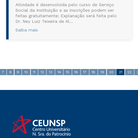
Atividade é desenvolvida pelo curso de Serviço
Social da Instituição e as inscrições podem ser
feitas gratuitamente; Explanação será feita pelo
Dr. Ney Luiz Teixeira de Al...
Saiba mais
7
8
9
10
11
12
13
14
15
16
17
18
19
20
21
22