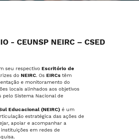
IO - CEUNSP NEIRC – CSED
om seu respectivo
Escritório de
trizes do
NEIRC
. Os
EIRCs
têm
mentação e monitoramento do
es locais alinhados aos objetivos
s pelo Sistema Nacional de
Sul Educacional (NEIRC)
é um
rticulação estratégica das ações de
ejar, apoiar e acompanhar a
 instituições em redes de
squisa.