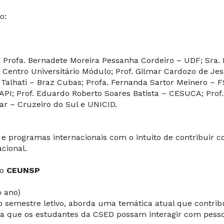
o:
; Profa. Bernadete Moreira Pessanha Cordeiro – UDF; Sra.
– Centro Universitário Módulo; Prof. Gilmar Cardozo de Je
Talhati – Braz Cubas; Profa. Fernanda Sartor Meinero – F
API; Prof. Eduardo Roberto Soares Batista – CESUCA; Prof
lar – Cruzeiro do Sul e UNICID.
e programas internacionais com o intuito de contribuir 
acional.
do
CEUNSP
o ano)
 semestre letivo, aborda uma temática atual que contrib
a que os estudantes da CSED possam interagir com pesso