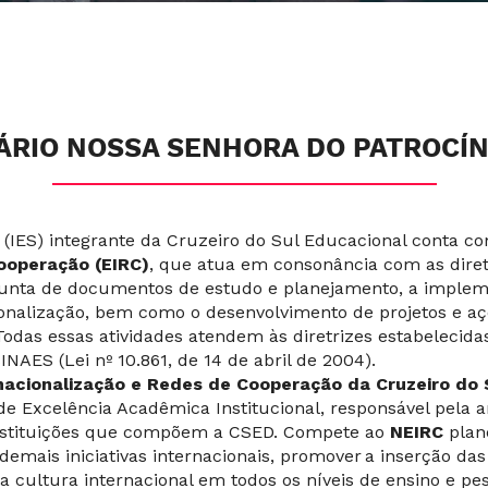
ÁRIO NOSSA SENHORA DO PATROCÍN
r (IES) integrante da Cruzeiro do Sul Educacional conta c
ooperação (EIRC)
, que atua em consonância com as dire
junta de documentos de estudo e planejamento, a imple
onalização, bem como o desenvolvimento de projetos e açõ
Todas essas atividades atendem às diretrizes estabelecida
NAES (Lei nº 10.861, de 14 de abril de 2004).
rnacionalização e Redes de Cooperação da Cruzeiro do 
de Excelência Acadêmica Institucional, responsável pela a
Instituições que compõem a CSED. Compete ao
NEIRC
plan
emais iniciativas internacionais, promover a inserção das
 cultura internacional em todos os níveis de ensino e pe