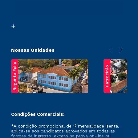
Canais de Atendimento
Retorne ao Curso
Acessibilidade
Segunda Graduação
Biblioteca
Transferência
Nossas Unidades
Regente Feijó
Patrocínio
Condições Comerciais:
*A condição promocional de 1ª mensalidade isenta,
aplica-se aos candidatos aprovados em todas as
formas de ingresso, exceto na prova on-line ou