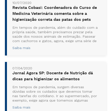
10/07/2020
Revista Cobasi: Coordenadora do Curso de
Medicina Veterinária comenta sobre a
higienização correta das patas dos pets
Em tempos de pandemia, além do cuidado com a
própria saúde, também precisamos prezar pela
saúde dos nossos animais de estimação. Passear
com cachorros e gatos, agora, exige uma série de
cuidados a mais. Se, antes, limpar as patinhas do
Saiba mais
animal ao chegar em casa não fazia pa...
07/04/2020
Jornal Agora SP: Docente de Nutrição dá
dicas para higienizar os alimentos
Em tempos de pandemia, surgem diversas
dúvidas sobre os cuidados que devemos tomar
nas tarefas do cotidiano. Ir ao supermercado, por
exemplo, exige agora que tomemos algumas
precauções para que não haja contaminação. O
Saiba mais
Jornal Agora SP produziu reportagem veiculada