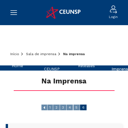
Login
Início
Sala de imprensa
Na imprensa
Sobre o
Na
Home
Releases
CEUNSP
Imprens
Na Imprensa
1
2
3
4
5
6