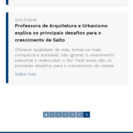
no último...
12/07/2019
Professora de Arquitetura e Urbanismo
explica os principais desafios para o
crescimento de Salto
Oferecer qualidade de vida, tornar-se mais
compacta e acessível, não ignorar o crescimento
industrial e redescobrir o Rio Tietê estes são os
principais desafios para o crescimento da cidade
de Salto, segundo a coordenadora do curso de
Saiba mais
Arquitetura e Urbanismo do Ceunsp, professora
Renata Segalla, para o Jornal Taperá. Ao ser
questionada sobre o que d...
1
2
3
4
5
6