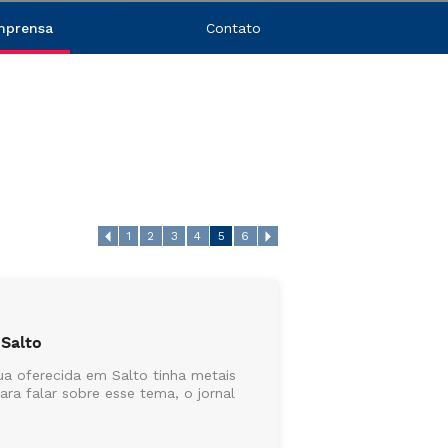
mprensa
Contato
1
2
3
4
5
6
 Salto
a oferecida em Salto tinha metais
a falar sobre esse tema, o jornal