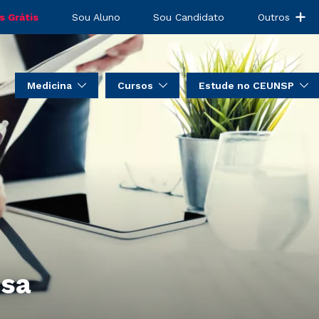
s Grátis
Sou Aluno
Sou Candidato
Outros
Medicina
Cursos
Estude no CEUNSP
nsa