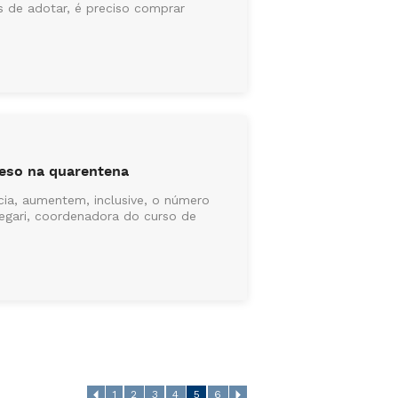
s de adotar, é preciso comprar
peso na quarentena
ia, aumentem, inclusive, o número
legari, coordenadora do curso de
1
2
3
4
5
6