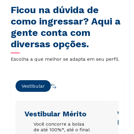
Ficou na dúvida de
como ingressar? Aqui a
gente conta com
diversas opções.
Escolha a que melhor se adapta em seu perfil.
Vestibular
Vestibular Mérito
Vest
Esco
Você concorre a bolsa
de até 100%*, até o final
É p