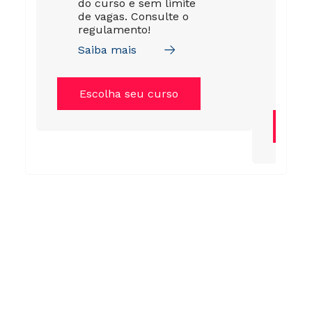
do curso e sem limite
pro
de vagas. Consulte o
ou 
regulamento!
esc
fic
Saiba mais
me
Sai
Escolha seu curso
Es