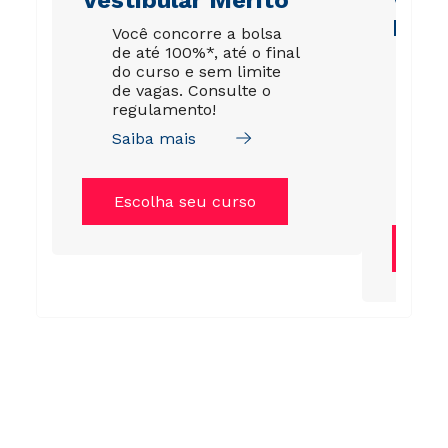
Esco
Você concorre a bolsa
de até 100%*, até o final
É p
do curso e sem limite
pro
de vagas. Consulte o
ou 
regulamento!
esc
fic
Saiba mais
Cancelar
Próximo
me
Sai
Escolha seu curso
Es