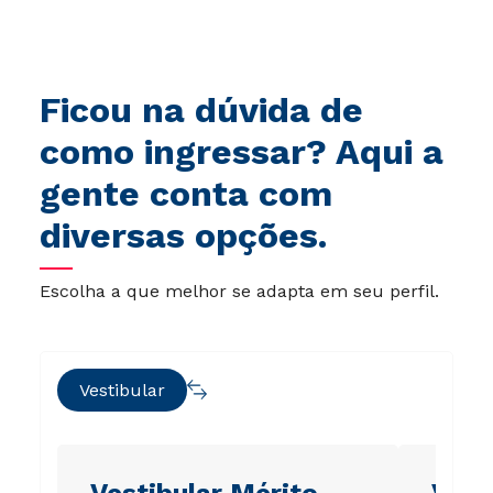
Ficou na dúvida de
como ingressar? Aqui a
gente conta com
diversas opções.
Hei, você ainda tem dúvidas?
Escolha a que melhor se adapta em seu perfil.
Precisa de mais informações sobre o curso,
processo seletivo ou formas de pagamento?
Deixe aqui o seu contato que um de nossos
consultores irá te ajudar!
Vestibular
Informe seus dados:
Vestibular Mérito
Vest