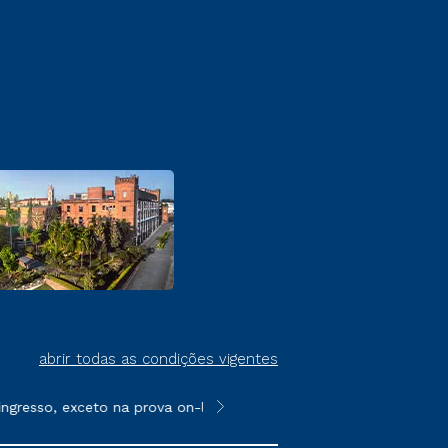
abrir todas as condições vigentes
o, exceto na prova on-line ou agendada, que ofertam bolsas de a
**Semipresencial é um formato do E