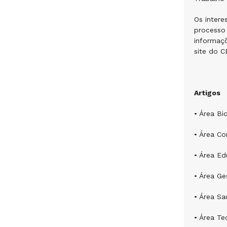
Os inter
processo 
informaçõ
site do 
Artigos
• Área Bi
• Área Co
• Área E
• Área Ge
• Área S
• Área Te