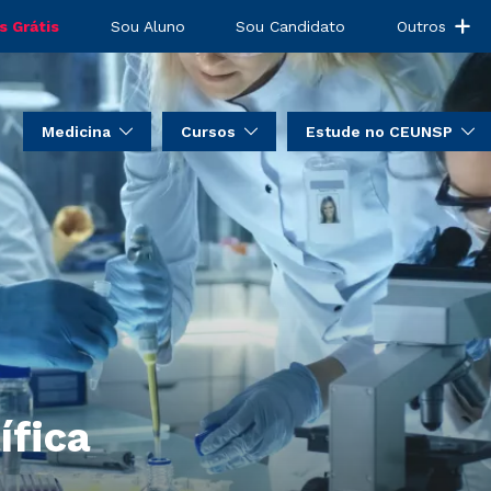
s Grátis
Sou Aluno
Sou Candidato
Outros
Medicina
Cursos
Estude no CEUNSP
ífica