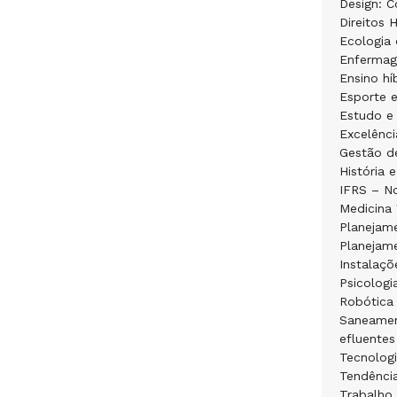
Design: C
Direitos
Ecologia 
Enfermag
Ensino hí
Esporte 
Estudo e
Excelênci
Gestão d
História 
IFRS – No
Medicina 
Planejame
Planejam
Instalaçõ
Psicologi
Robótica
Saneamen
efluentes
Tecnologi
Tendênci
Trabalho 