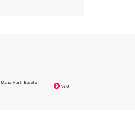
Maria Forti Barela
Anderson Caproni
Next