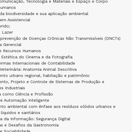
omunicação, Tecnologia e Materiais e Espaço e Corpo
 Humanos
da biodiversidade e sua aplicação ambiental
em Assistencial
brido;
e Lazer
 prevenção de Doenças Crônicas Não Transmissíveis (DNCTs)
a Gerencial
e Recursos Humanos
e Estética do Cinema e da Fotografia
rmas Internacionais de Contabilidade
Veterinária: Anatomia Animal Descritiva
nto urbano regional, habitação e patrimônio
ento, Projeto e Controle de Sistemas de Produção e
es Industriais
a como Ciência e Profissão
 e Automação Inteligente
to ambiental com ênfase aos resíduos sólidos urbanos e
 líquidos e sanitários
a da Informação: Segurança Digital
as e Desafios da Gastronomia
e Sociabilidade