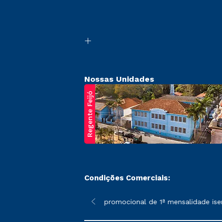
Nossas Unidades
Regente Feijó
Condições Comerciais:
poderão sofrer alterações nos períodos de rematrícula conforme 
*A condição promocional de 1ª mensalidade isenta, ap