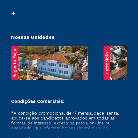
Acessibilidade
Segunda Graduação
Biblioteca
Transferência
Nossas Unidades
Regente Feijó
Patrocínio
Condições Comerciais:
*A condição promocional de 1ª mensalidade isenta,
aplica-se aos candidatos aprovados em todas as
formas de ingresso, exceto na prova on-line ou
agendada, que ofertam bolsas de até 50% de
desconto, ambos ingressantes no semestre vigente,
que ainda não tenham efetivado e/ou não tenham