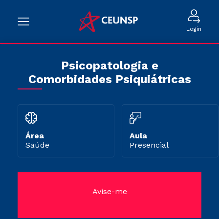
Login
Psicopatologia e
Comorbidades Psiquiátricas
Área
Aula
Saúde
Presencial
Avise-me