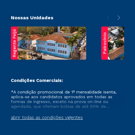
Nossas Unidades
Regente Feijó
Patrocínio
Condições Comerciais:
*A condição promocional de 1ª mensalidade isenta,
aplica-se aos candidatos aprovados em todas as
formas de ingresso, exceto na prova on-line ou
agendada, que ofertam bolsas de até 50% de
desconto, ambos ingressantes no semestre vigente,
que ainda não tenham efetivado e/ou não tenham
abrir todas as condições vigentes
cancelado ou trancado sua matrícula em uma das
Instituições da Cruzeiro do Sul Educacional, no
período de um ano. Tais condições não se aplicam