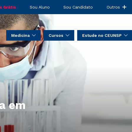
s Grátis
Sou Aluno
Sou Candidato
Outros
Medicina
Cursos
Estude no CEUNSP
ca em