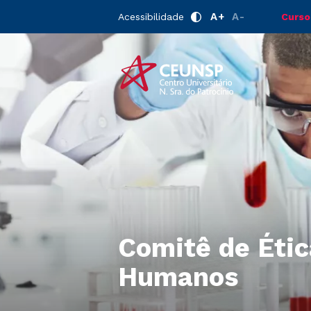
A+
A-
Acessibilidade
Curso
Comitê de Éti
Humanos