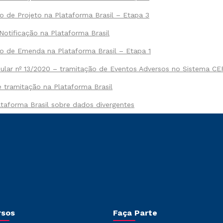
 de Projeto na Plataforma Brasil – Etapa 3
Notificação na Plataforma Brasil
o de Emenda na Plataforma Brasil – Etapa 1
cular nº 13/2020 – tramitação de Eventos Adversos no Sistema C
 tramitação na Plataforma Brasil
ataforma Brasil sobre dados divergentes
rsos
Faça Parte