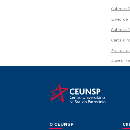
Submissão
Envio de 
Submissã
Carta Cir
Prazos de
Alerta Pl
O CEUNSP
Cu