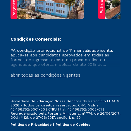
Regente Feijó
Patrocínio
Condições Comerciais:
*A condição promocional de 1ª mensalidade isenta,
aplica-se aos candidatos aprovados em todas as
formas de ingresso, exceto na prova on-line ou
agendada, que ofertam bolsas de até 50% de
desconto, ambos ingressantes no semestre vigente,
que ainda não tenham efetivado e/ou não tenham
abrir todas as condições vigentes
cancelado ou trancado sua matrícula em uma das
Instituições da Cruzeiro do Sul Educacional, no
período de um ano. Tais condições não se aplicam
aos cursos de Medicina, e também para matriculados
via FIES, Prouni e outros programas governamentais, e
Sociedade de Educação Nossa Senhora do Patrocínio LTDA ©
não se acumula com nenhuma outra campanha
2026 - Todos os direitos reservados. CNPJ Matriz:
ofertada pela Instituição.
45.466.752/0001-80 | CNPJ filial: 45.466.752/0002-61 |
Recredenciado pela Portaria Ministerial nº 774, de 26/06/2017,
DOU nº 121, de 27/06/2017, seção 1, p. 20
Política de Privacidade
Política de Cookies