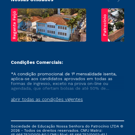
Regente Feijó
Patrocínio
Condições Comerciais:
*A condição promocional de 1ª mensalidade isenta,
aplica-se aos candidatos aprovados em todas as
formas de ingresso, exceto na prova on-line ou
agendada, que ofertam bolsas de até 50% de
desconto, ambos ingressantes no semestre vigente,
que ainda não tenham efetivado e/ou não tenham
abrir todas as condições vigentes
cancelado ou trancado sua matrícula em uma das
Instituições da Cruzeiro do Sul Educacional, no
período de um ano. Tais condições não se aplicam
aos cursos de Medicina, e também para matriculados
via FIES, Prouni e outros programas governamentais, e
Sociedade de Educação Nossa Senhora do Patrocínio LTDA ©
não se acumula com nenhuma outra campanha
2026 - Todos os direitos reservados. CNPJ Matriz:
ofertada pela Instituição.
45.466.752/0001-80 | CNPJ filial: 45.466.752/0002-61 |