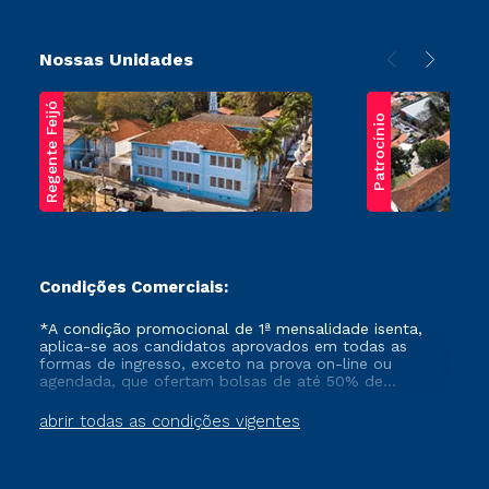
Nossas Unidades
Regente Feijó
Patrocínio
Condições Comerciais:
*A condição promocional de 1ª mensalidade isenta,
aplica-se aos candidatos aprovados em todas as
formas de ingresso, exceto na prova on-line ou
agendada, que ofertam bolsas de até 50% de
desconto, ambos ingressantes no semestre vigente,
que ainda não tenham efetivado e/ou não tenham
abrir todas as condições vigentes
cancelado ou trancado sua matrícula em uma das
Instituições da Cruzeiro do Sul Educacional, no
período de um ano. Tais condições não se aplicam
aos cursos de Medicina, e também para matriculados