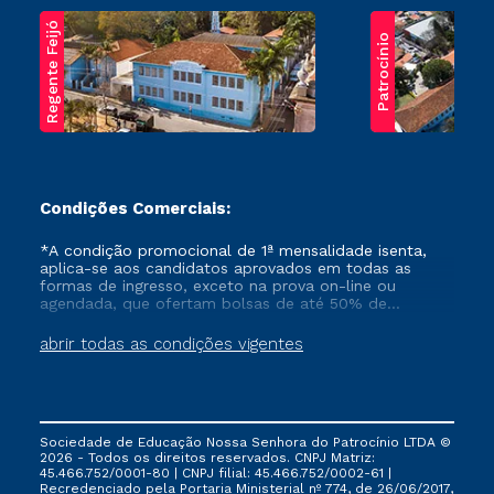
Regente Feijó
Patrocínio
Condições Comerciais:
*A condição promocional de 1ª mensalidade isenta,
aplica-se aos candidatos aprovados em todas as
formas de ingresso, exceto na prova on-line ou
agendada, que ofertam bolsas de até 50% de
desconto, ambos ingressantes no semestre vigente,
que ainda não tenham efetivado e/ou não tenham
abrir todas as condições vigentes
cancelado ou trancado sua matrícula em uma das
Instituições da Cruzeiro do Sul Educacional, no
período de um ano. Tais condições não se aplicam
aos cursos de Medicina, e também para matriculados
via FIES, Prouni e outros programas governamentais, e
Sociedade de Educação Nossa Senhora do Patrocínio LTDA ©
não se acumula com nenhuma outra campanha
2026 - Todos os direitos reservados. CNPJ Matriz:
ofertada pela Instituição.
45.466.752/0001-80 | CNPJ filial: 45.466.752/0002-61 |
Recredenciado pela Portaria Ministerial nº 774, de 26/06/2017,