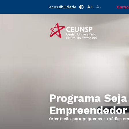
A+
A-
Acessibilidade
Curso
Programa Seja
Empreendedor
Orientação para pequenas e médias em