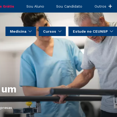
s Grátis
Sou Aluno
Sou Candidato
Outros
Medicina
Cursos
Estude no CEUNSP
 um
presas