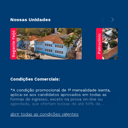
Nossas Unidades
Regente Feijó
Patrocínio
Condições Comerciais:
*A condição promocional de 1ª mensalidade isenta,
aplica-se aos candidatos aprovados em todas as
formas de ingresso, exceto na prova on-line ou
agendada, que ofertam bolsas de até 50% de
desconto, ambos ingressantes no semestre vigente,
que ainda não tenham efetivado e/ou não tenham
abrir todas as condições vigentes
cancelado ou trancado sua matrícula em uma das
Instituições da Cruzeiro do Sul Educacional, no
período de um ano. Tais condições não se aplicam