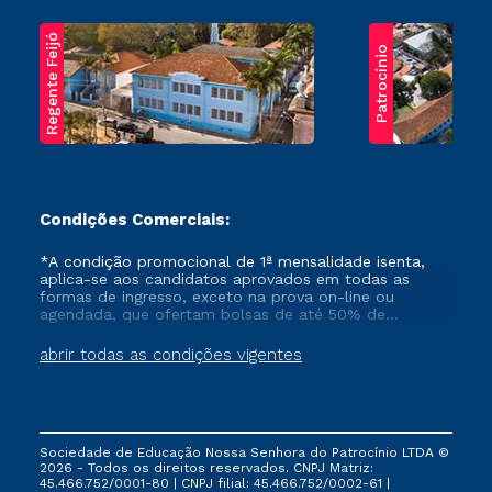
Regente Feijó
Patrocínio
Condições Comerciais:
*A condição promocional de 1ª mensalidade isenta,
aplica-se aos candidatos aprovados em todas as
formas de ingresso, exceto na prova on-line ou
agendada, que ofertam bolsas de até 50% de
desconto, ambos ingressantes no semestre vigente,
que ainda não tenham efetivado e/ou não tenham
abrir todas as condições vigentes
cancelado ou trancado sua matrícula em uma das
Instituições da Cruzeiro do Sul Educacional, no
período de um ano. Tais condições não se aplicam
aos cursos de Medicina, e também para matriculados
via FIES, Prouni e outros programas governamentais, e
Sociedade de Educação Nossa Senhora do Patrocínio LTDA ©
não se acumula com nenhuma outra campanha
2026 - Todos os direitos reservados. CNPJ Matriz:
ofertada pela Instituição.
45.466.752/0001-80 | CNPJ filial: 45.466.752/0002-61 |