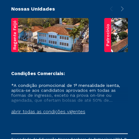
Nossas Unidades
Regente Feijó
Patrocínio
Condições Comerciais:
*A condição promocional de 1ª mensalidade isenta,
aplica-se aos candidatos aprovados em todas as
formas de ingresso, exceto na prova on-line ou
agendada, que ofertam bolsas de até 50% de
desconto, ambos ingressantes no semestre vigente,
que ainda não tenham efetivado e/ou não tenham
abrir todas as condições vigentes
cancelado ou trancado sua matrícula em uma das
Instituições da Cruzeiro do Sul Educacional, no
período de um ano. Tais condições não se aplicam
aos cursos de Medicina, e também para matriculados
via FIES, Prouni e outros programas governamentais, e