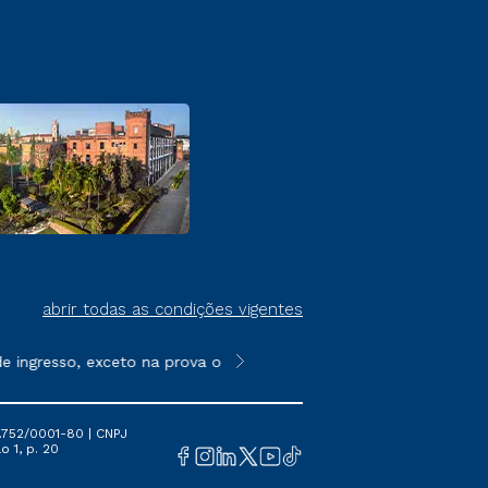
abrir todas as condições vigentes
ingresso, exceto na prova on-line ou agendada, que ofertam bol
**Semipresencial é um formato do E
.752/0001-80 | CNPJ
o 1, p. 20