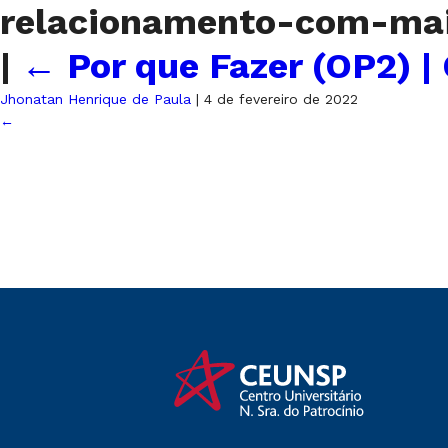
relacionamento-com-ma
|
←
Por que Fazer (OP2) |
Jhonatan Henrique de Paula
|
4 de fevereiro de 2022
←