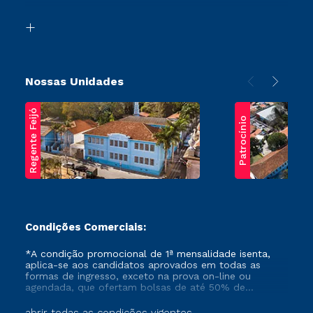
Segunda Graduação
Biblioteca
Transferência
Nossas Unidades
Regente Feijó
Patrocínio
Condições Comerciais:
*A condição promocional de 1ª mensalidade isenta,
aplica-se aos candidatos aprovados em todas as
formas de ingresso, exceto na prova on-line ou
agendada, que ofertam bolsas de até 50% de
desconto, ambos ingressantes no semestre vigente,
que ainda não tenham efetivado e/ou não tenham