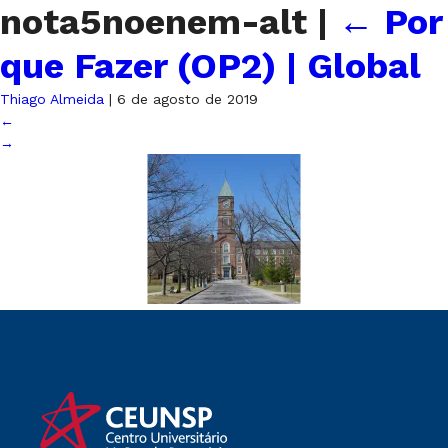
nota5noenem-alt
|
←
Por
que Fazer (OP2) | Global
Thiago Almeida
|
6 de agosto de 2019
←
→