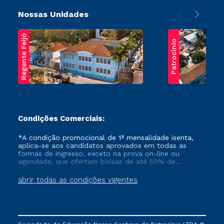
Nossas Unidades
Regente Feijó
Patrocínio
Condições Comerciais:
*A condição promocional de 1ª mensalidade isenta,
aplica-se aos candidatos aprovados em todas as
formas de ingresso, exceto na prova on-line ou
agendada, que ofertam bolsas de até 50% de
desconto, ambos ingressantes no semestre vigente,
que ainda não tenham efetivado e/ou não tenham
abrir todas as condições vigentes
cancelado ou trancado sua matrícula em uma das
Instituições da Cruzeiro do Sul Educacional, no
período de um ano. Tais condições não se aplicam
aos cursos de Medicina, e também para matriculados
via FIES, Prouni e outros programas governamentais, e