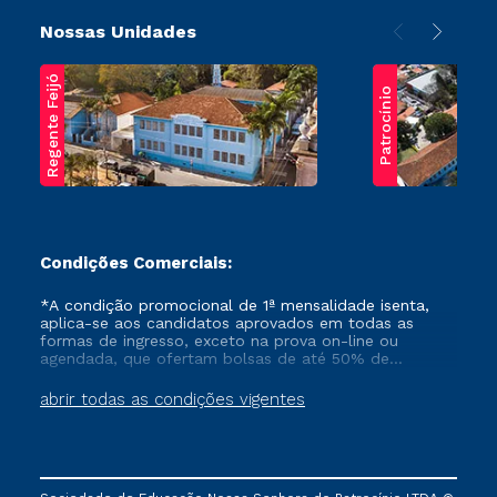
Nossas Unidades
Regente Feijó
Patrocínio
Condições Comerciais:
*A condição promocional de 1ª mensalidade isenta,
aplica-se aos candidatos aprovados em todas as
formas de ingresso, exceto na prova on-line ou
agendada, que ofertam bolsas de até 50% de
desconto, ambos ingressantes no semestre vigente,
que ainda não tenham efetivado e/ou não tenham
abrir todas as condições vigentes
cancelado ou trancado sua matrícula em uma das
Instituições da Cruzeiro do Sul Educacional, no
período de um ano. Tais condições não se aplicam
aos cursos de Medicina, e também para matriculados
via FIES, Prouni e outros programas governamentais, e