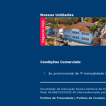
Nossas Unidades
Regente Feijó
Condições Comerciais:
poderão sofrer alterações nos períodos de rematrícula conforme 
*A condição promocional de 1ª mensalidade ise
Sociedade de Educação Nossa Senhora do Patr
filial: 45.466.752/0002-61 | Recredenciado pela
Política de Privacidade
Política de Cookies