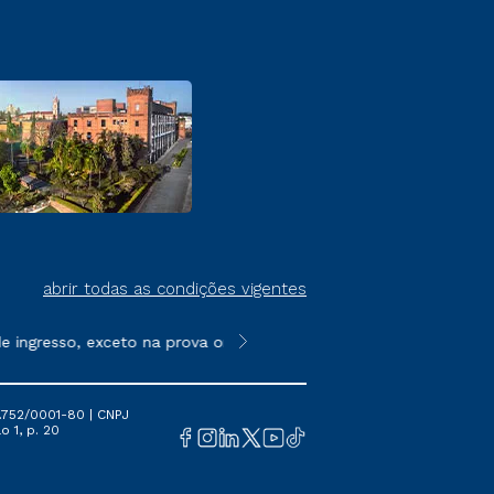
abrir todas as condições vigentes
ingresso, exceto na prova on-line ou agendada, que ofertam bol
**Semipresencial é um formato do E
.752/0001-80 | CNPJ
o 1, p. 20