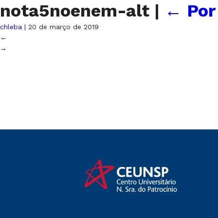
nota5noenem-alt
|
←
Por
chleba
|
20 de março de 2019
←
→