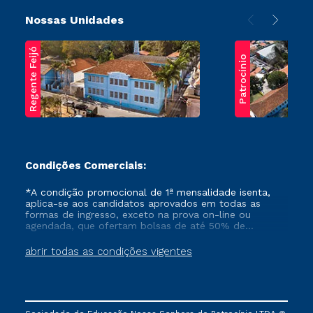
Nossas Unidades
Regente Feijó
Patrocínio
Condições Comerciais:
*A condição promocional de 1ª mensalidade isenta,
aplica-se aos candidatos aprovados em todas as
formas de ingresso, exceto na prova on-line ou
agendada, que ofertam bolsas de até 50% de
desconto, ambos ingressantes no semestre vigente,
que ainda não tenham efetivado e/ou não tenham
abrir todas as condições vigentes
cancelado ou trancado sua matrícula em uma das
Instituições da Cruzeiro do Sul Educacional, no
período de um ano. Tais condições não se aplicam
aos cursos de Medicina, e também para matriculados
via FIES, Prouni e outros programas governamentais, e