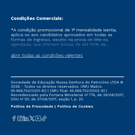
Condições Comerciais:
*A condição promocional de 1ª mensalidade isenta,
aplica-se aos candidatos aprovados em todas as
formas de ingresso, exceto na prova on-line ou
agendada, que ofertam bolsas de até 50% de
desconto, ambos ingressantes no semestre vigente,
que ainda não tenham efetivado e/ou não tenham
abrir todas as condições vigentes
cancelado ou trancado sua matrícula em uma das
Instituições da Cruzeiro do Sul Educacional, no
período de um ano. Tais condições não se aplicam
aos cursos de Medicina, e também para matriculados
via FIES, Prouni e outros programas governamentais, e
Sociedade de Educação Nossa Senhora do Patrocínio LTDA ©
não se acumula com nenhuma outra campanha
2026 - Todos os direitos reservados. CNPJ Matriz:
ofertada pela Instituição.
45.466.752/0001-80 | CNPJ filial: 45.466.752/0002-61 |
Recredenciado pela Portaria Ministerial nº 774, de 26/06/2017,
DOU nº 121, de 27/06/2017, seção 1, p. 20
Política de Privacidade
Política de Cookies