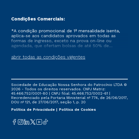
Condições Comerciais:
*A condição promocional de 1ª mensalidade isenta,
aplica-se aos candidatos aprovados em todas as
formas de ingresso, exceto na prova on-line ou
agendada, que ofertam bolsas de até 50% de
desconto, ambos ingressantes no semestre vigente,
que ainda não tenham efetivado e/ou não tenham
abrir todas as condições vigentes
cancelado ou trancado sua matrícula em uma das
Instituições da Cruzeiro do Sul Educacional, no
período de um ano. Tais condições não se aplicam
aos cursos de Medicina, e também para matriculados
via FIES, Prouni e outros programas governamentais, e
Sociedade de Educação Nossa Senhora do Patrocínio LTDA ©
não se acumula com nenhuma outra campanha
2026 - Todos os direitos reservados. CNPJ Matriz:
ofertada pela Instituição.
45.466.752/0001-80 | CNPJ filial: 45.466.752/0002-61 |
Recredenciado pela Portaria Ministerial nº 774, de 26/06/2017,
DOU nº 121, de 27/06/2017, seção 1, p. 20
Política de Privacidade
Política de Cookies