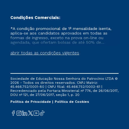
Condições Comerciais:
*A condição promocional de 1ª mensalidade isenta,
aplica-se aos candidatos aprovados em todas as
formas de ingresso, exceto na prova on-line ou
agendada, que ofertam bolsas de até 50% de
desconto, ambos ingressantes no semestre vigente,
que ainda não tenham efetivado e/ou não tenham
abrir todas as condições vigentes
cancelado ou trancado sua matrícula em uma das
Instituições da Cruzeiro do Sul Educacional, no
período de um ano. Tais condições não se aplicam
aos cursos de Medicina, e também para matriculados
via FIES, Prouni e outros programas governamentais, e
Sociedade de Educação Nossa Senhora do Patrocínio LTDA ©
não se acumula com nenhuma outra campanha
2026 - Todos os direitos reservados. CNPJ Matriz:
ofertada pela Instituição.
45.466.752/0001-80 | CNPJ filial: 45.466.752/0002-61 |
Recredenciado pela Portaria Ministerial nº 774, de 26/06/2017,
DOU nº 121, de 27/06/2017, seção 1, p. 20
Política de Privacidade
Política de Cookies