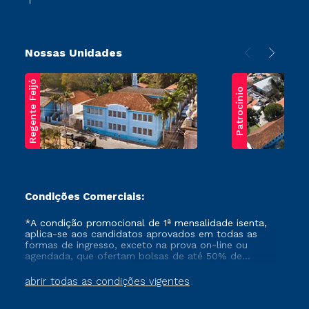
Nossas Unidades
Regente Feijó
Patrocínio
Condições Comerciais:
*A condição promocional de 1ª mensalidade isenta,
aplica-se aos candidatos aprovados em todas as
formas de ingresso, exceto na prova on-line ou
agendada, que ofertam bolsas de até 50% de
desconto, ambos ingressantes no semestre vigente,
que ainda não tenham efetivado e/ou não tenham
abrir todas as condições vigentes
cancelado ou trancado sua matrícula em uma das
Instituições da Cruzeiro do Sul Educacional, no