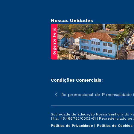
Nossas Unidades
Regente Feijó
Condições Comerciais:
poderão sofrer alterações nos períodos de rematrícula conforme 
*A condição promocional de 1ª mensalidade ise
Sociedade de Educação Nossa Senhora do Patr
filial: 45.466.752/0002-61 | Recredenciado pela
Política de Privacidade
Política de Cookies