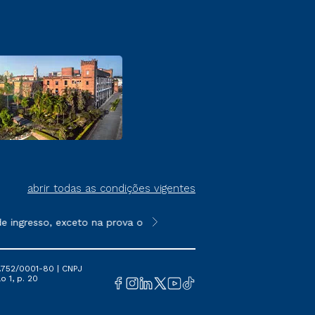
abrir todas as condições vigentes
ingresso, exceto na prova on-line ou agendada, que ofertam bol
**Semipresencial é um formato do E
.752/0001-80 | CNPJ
o 1, p. 20