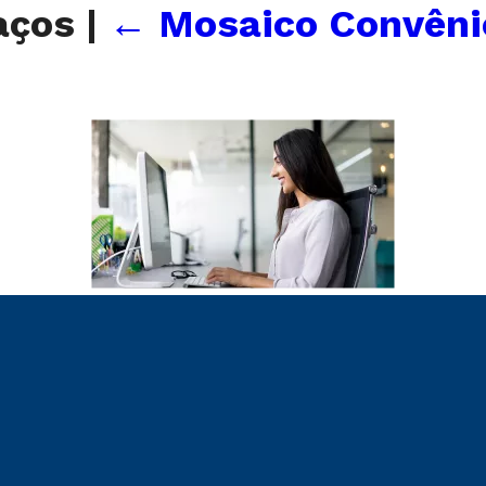
paços
|
←
Mosaico Convênio