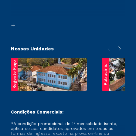
Canais de Atendimento
Retorne ao Curso
Acessibilidade
Segunda Graduação
Biblioteca
Transferência
Nossas Unidades
Regente Feijó
Patrocínio
Condições Comerciais:
*A condição promocional de 1ª mensalidade isenta,
aplica-se aos candidatos aprovados em todas as
formas de ingresso, exceto na prova on-line ou